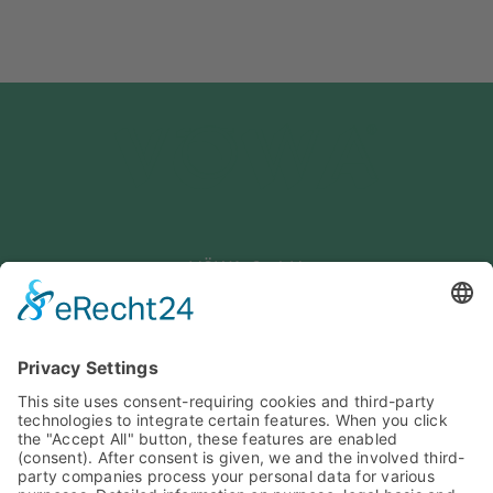
VÖWA GmbH
Haunstetter Str. 4
86399 Bobingen
Germania
Telefono: +49 8234 96 56 -0
E-Mail: info@voewa.de