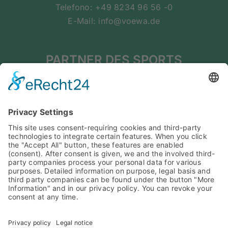
Telefono: +49 8234 96 56 -0
E-Mail: info@voewa.de
PARTNER DES SPORTS