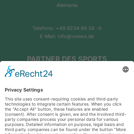
Alemania
Telefono: +49 8234 96 56 -0
E-Mail: info@voewa.de
PARTNER DES SPORTS