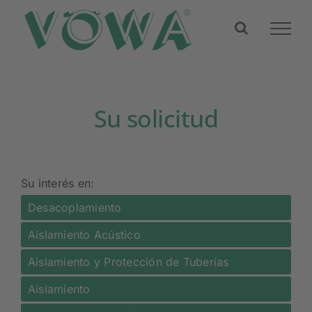
Skip
to
content
Su solicitud
Su interés en:
Desacoplamiento
Aislamiento Acústico
Aislamiento y Protección de Tuberías
Aislamiento