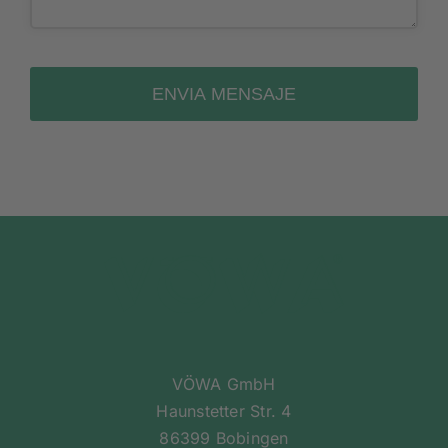
ENVIA MENSAJE
This
Alternative:
field
should
be
left
blank
VÖWA GmbH
Haunstetter Str. 4
86399 Bobingen