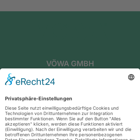
VÖWA GMBH
Haunstetter Str. 4
86399 Bobingen
KONTAKT
Telefon: +49 8234 96 56 -0