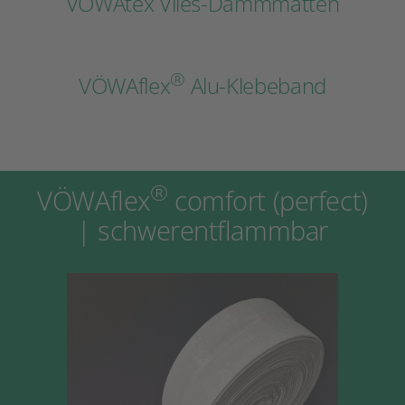
VÖWAtex Vlies-Dämmmatten
®
VÖWAflex
Alu-Klebeband
®
VÖWAflex
comfort (perfect)
| schwerentflammbar