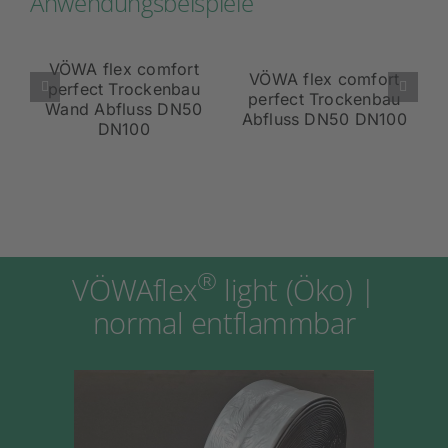
Anwendungsbeispiele
VÖWA flex comfort
VÖWA flex comfort
rt
perfect Trockenbau
perfect Trockenbau
au
Abflussrohr
Abflussrohr DN50
100
Verzweigung DN50
DN100
DN100
®
VÖWAflex
light (Öko) |
normal entflammbar