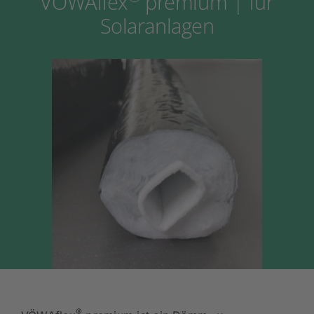
®
VÖWAflex
premium | für
Solaranlagen