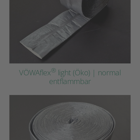
®
VÖWAflex
light (Öko) | normal
entflammbar