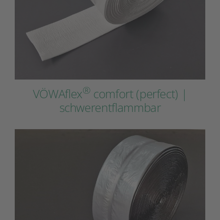
®
VÖWAflex
comfort (perfect) |
schwerentflammbar